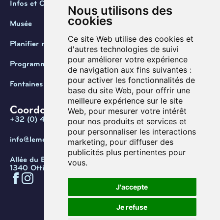
Infos et Contact
Nous utilisons des
cookies
Musée
Ce site Web utilise des cookies et
Planifier ma visite
d'autres technologies de suivi
pour améliorer votre expérience
Programmation
de navigation aux fins suivantes :
pour activer les fonctionnalités de
Fontaines de Belgique
base du site Web
,
pour offrir une
meilleure expérience sur le site
Coordonnées
Web
,
pour mesurer votre intérêt
+32 (0) 470 / 67.20.55
pour nos produits et services et
pour personnaliser les interactions
info@lemef.be
marketing
,
pour diffuser des
publicités plus pertinentes pour
Allée du Bois des Rêves 1,
vous
.
1340 Ottignies-Louvain-la-Neuve
J'accepte
Confidentialité
Cookies
Conditions d'utilisation
Je refuse
Gérer les cookies