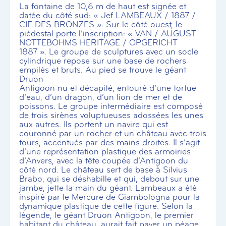
La fontaine de 10,6 m de haut est signée et
datée du côté sud: « Jef LAMBEAUX / 1887 /
CIE DES BRONZES ». Sur le côté ouest, le
piédestal porte l’inscription: « VAN / AUGUST
NOTTEBOHMS HERITAGE / OPGERICHT
1887 ». Le groupe de sculptures avec un socle
cylindrique repose sur une base de rochers
empilés et bruts. Au pied se trouve le géant
Druon
Antigoon nu et décapité, entouré d’une tortue
d’eau, d’un dragon, d’un lion de mer et de
poissons. Le groupe intermédiaire est composé
de trois sirènes voluptueuses adossées les unes
aux autres. Ils portent un navire qui est
couronné par un rocher et un château avec trois
tours, accentués par des mains droites. Il s’agit
d’une représentation plastique des armoiries
d’Anvers, avec la tête coupée d’Antigoon du
côté nord. Le château sert de base à Silvius
Brabo, qui se déshabille et qui, debout sur une
jambe, jette la main du géant. Lambeaux a été
inspiré par le Mercure de Giambologna pour la
dynamique plastique de cette figure. Selon la
légende, le géant Druon Antigoon, le premier
habitant du château, aurait fait payer un péage