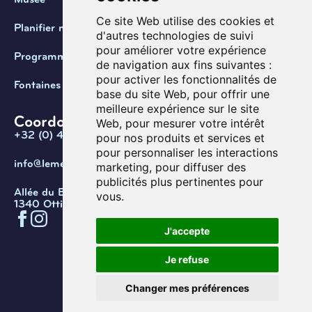
Ce site Web utilise des cookies et
Planifier ma visite
d'autres technologies de suivi
pour améliorer votre expérience
Programmation
de navigation aux fins suivantes :
pour activer les fonctionnalités de
Fontaines de Belgique
base du site Web
,
pour offrir une
meilleure expérience sur le site
Coordonnées
Web
,
pour mesurer votre intérêt
+32 (0) 470 / 67.20.55
pour nos produits et services et
pour personnaliser les interactions
info@lemef.be
marketing
,
pour diffuser des
publicités plus pertinentes pour
Allée du Bois des Rêves 1,
vous
.
1340 Ottignies-Louvain-la-Neuve
J'accepte
Confidentialité
Cookies
Conditions d'utilisation
Je refuse
Gérer les cookies
© Copyright 2026. Musée de l’eau
Changer mes préférences
et de la fontaine.