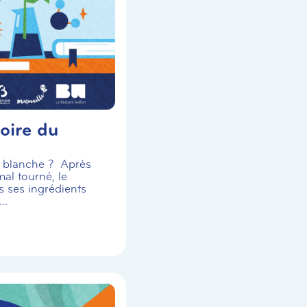
oire du
se blanche ? Après
al tourné, le
s ses ingrédients
..