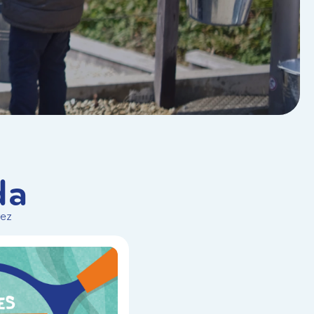
da
vez