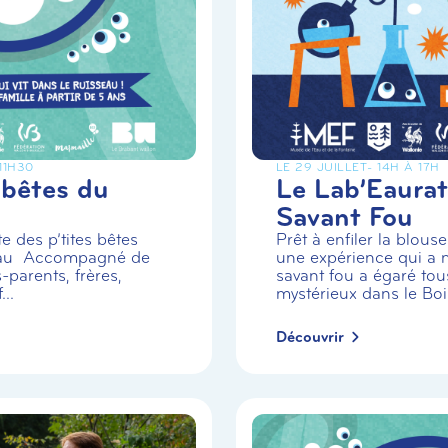
 11H30
LE 29 JUILLET
- 14H À 17H
 bêtes du
Le Lab’Eaurat
Savant Fou
e des p’tites bêtes
Prêt à enfiler la blou
eau Accompagné de
une expérience qui a m
-parents, frères,
savant fou a égaré tou
..
mystérieux dans le Boi.
Découvrir