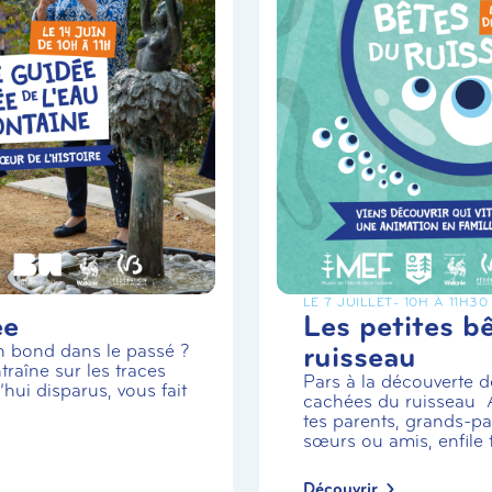
LE 7 JUILLET
- 10H À 11H30
ée
Les petites b
ruisseau
un bond dans le passé ?
traîne sur les traces
Pars à la découverte de
hui disparus, vous fait
cachées du ruisseau
tes parents, grands-par
sœurs ou amis, enfile t.
Découvrir