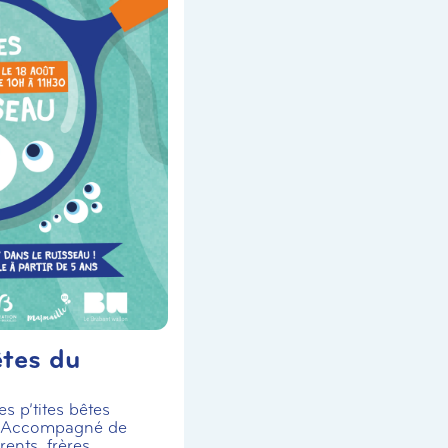
êtes du
s p’tites bêtes
! Accompagné de
ents, frères,