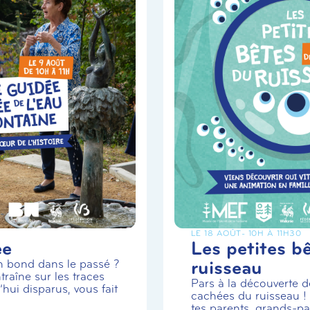
LE 18 AOÛT
- 10H À 11H30
ée
Les petites b
ruisseau
un bond dans le passé ?
traîne sur les traces
Pars à la découverte de
hui disparus, vous fait
cachées du ruisseau 
tes parents, grands-par