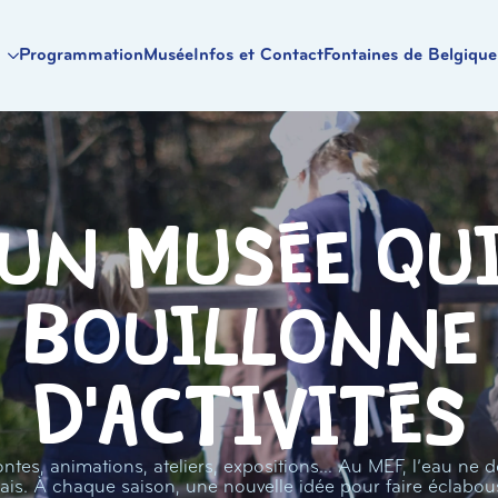
Programmation
Musée
Infos et Contact
Fontaines de Belgique
Un musée qu
bouillonne
d'activités
ntes, animations, ateliers, expositions… Au MEF, l’eau ne d
ais. À chaque saison, une nouvelle idée pour faire éclabou