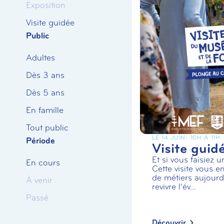
Exposition
Visite guidée
Public
Adultes
Dès 3 ans
Dès 5 ans
En famille
Tout public
LE 14 JUIN
- 10H À 11H
Période
Visite guid
Et si vous faisiez 
En cours
Cette visite vous en
de métiers aujourd’
À venir
revivre l’év...
Passé
Découvrir