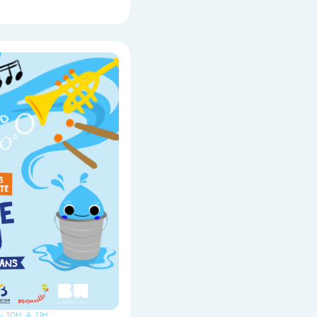
- 10H À 11H