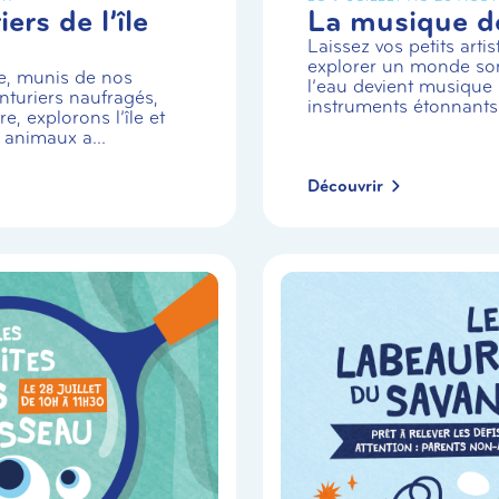
ers de l’île
La musique de
Laissez vos petits arti
explorer un monde so
e, munis de nos
l’eau devient musique 
turiers naufragés,
instruments étonnants
e, explorons l’île et
 animaux a...
Découvrir