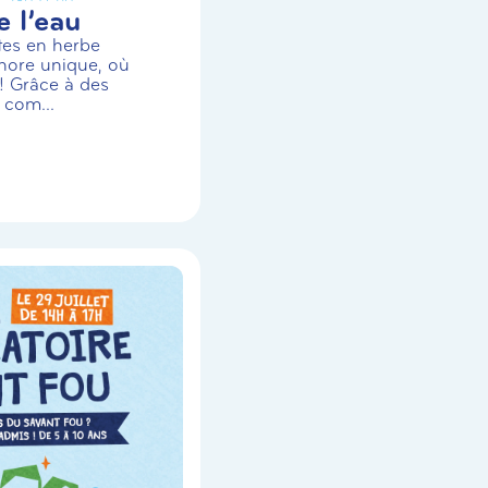
 l’eau
stes en herbe
nore unique, où
! Grâce à des
 com...