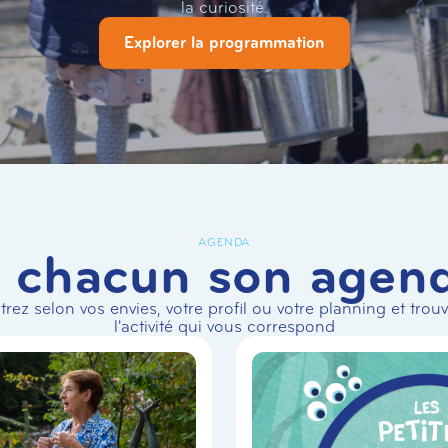
la curiosité.
Explorer la programmation
AGENDA
 chacun son agen
ltrez selon vos envies, votre profil ou votre planning et trou
l'activité qui vous correspond