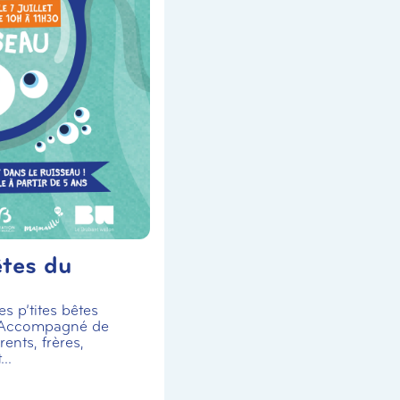
êtes du
s p’tites bêtes
 Accompagné de
ents, frères,
..