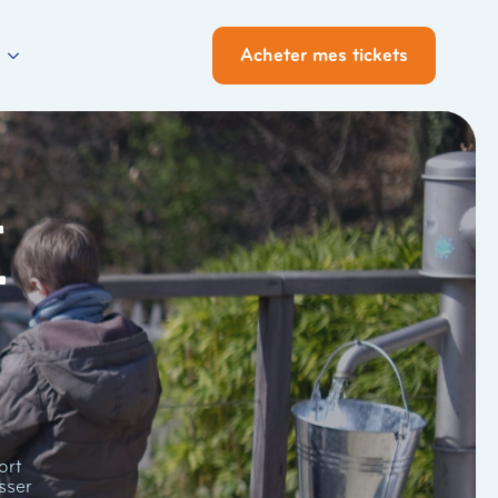
Acheter mes tickets
i
ort
sser