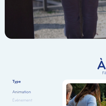
À
Fi
Type
Animation
Événement