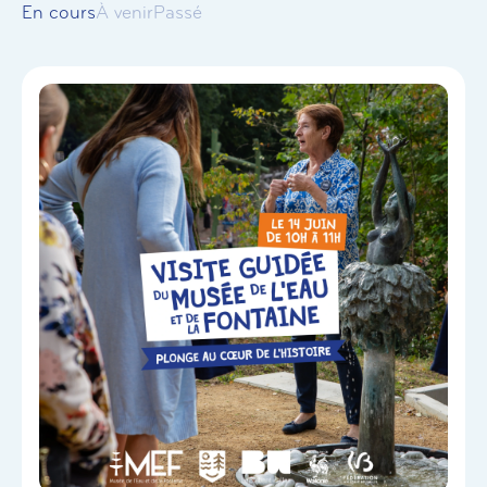
En cours
À venir
Passé