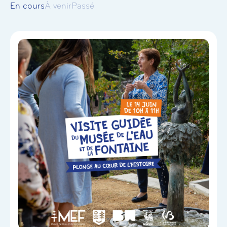
En cours
À venir
Passé