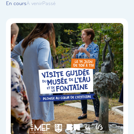
En cours
À venir
Passé