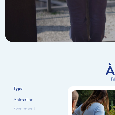
À
Fi
Type
Animation
Événement