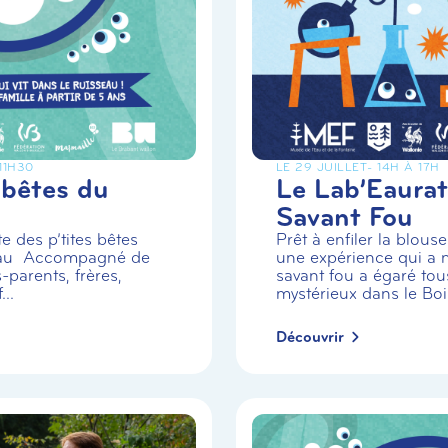
 11H30
LE 29 JUILLET
- 14H À 17H
 bêtes du
Le Lab’Eaurat
Savant Fou
e des p’tites bêtes
Prêt à enfiler la blou
eau Accompagné de
une expérience qui a m
-parents, frères,
savant fou a égaré tou
..
mystérieux dans le Boi.
Découvrir