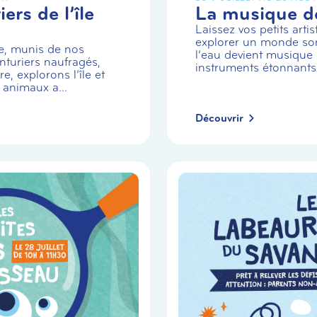
ers de l’île
La musique de
Laissez vos petits arti
explorer un monde so
e, munis de nos
l’eau devient musique 
turiers naufragés,
instruments étonnants
e, explorons l’île et
 animaux a...
Découvrir