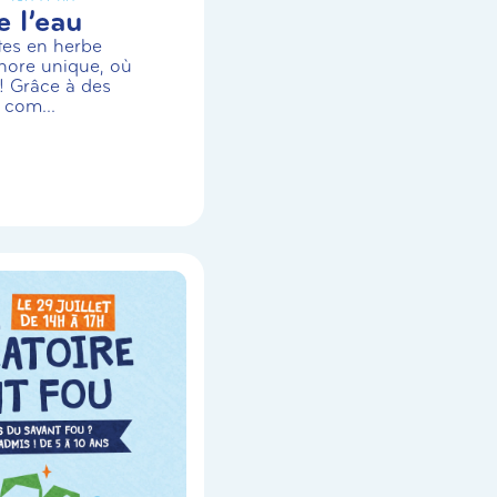
 l’eau
stes en herbe
nore unique, où
! Grâce à des
 com...