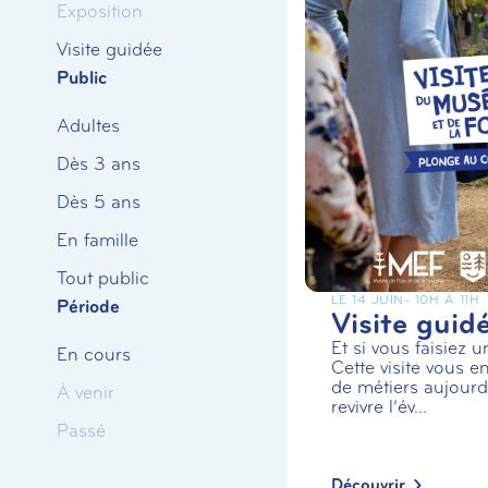
Exposition
Visite guidée
Public
Adultes
Dès 3 ans
Dès 5 ans
En famille
Tout public
LE 14 JUIN
- 10H À 11H
Période
Visite guid
Et si vous faisiez 
En cours
Cette visite vous en
de métiers aujourd’
À venir
revivre l’év...
Passé
Découvrir