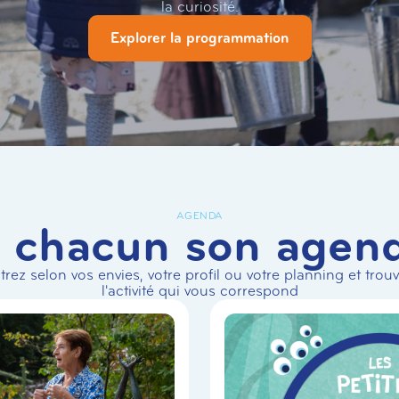
la curiosité.
Explorer la programmation
AGENDA
 chacun son agen
ltrez selon vos envies, votre profil ou votre planning et trou
l'activité qui vous correspond