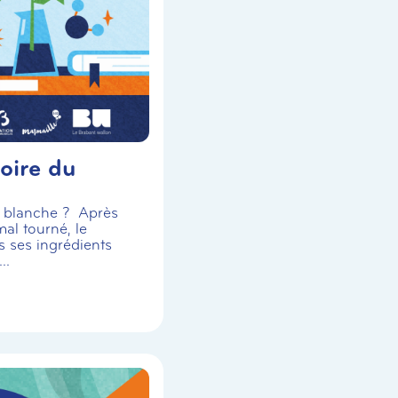
oire du
se blanche ? Après
al tourné, le
s ses ingrédients
..