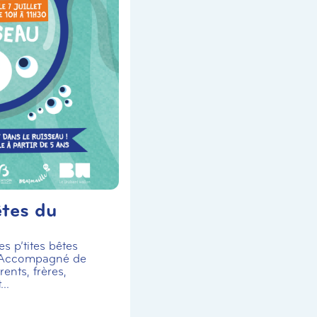
êtes du
s p’tites bêtes
 Accompagné de
ents, frères,
..