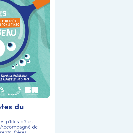
êtes du
s p’tites bêtes
! Accompagné de
ents, frères,