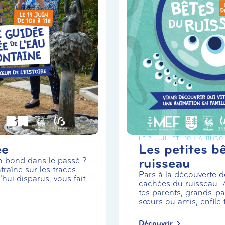
LE 7 JUILLET
- 10H À 11H30
ée
Les petites b
ruisseau
un bond dans le passé ?
traîne sur les traces
Pars à la découverte de
hui disparus, vous fait
cachées du ruisseau
tes parents, grands-par
sœurs ou amis, enfile t.
Découvrir