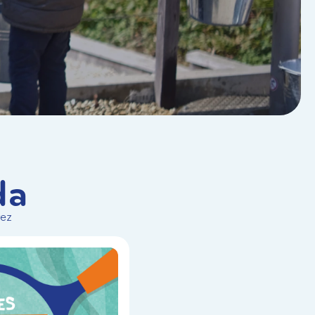
da
vez