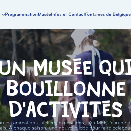
Programmation
Musée
Infos et Contact
Fontaines de Belgique
Un musée qu
bouillonne
d'activités
ntes, animations, ateliers, expositions… Au MEF, l’eau ne d
ais. À chaque saison, une nouvelle idée pour faire éclabou