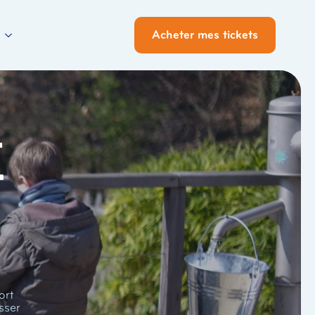
Acheter mes tickets
i
ort
sser