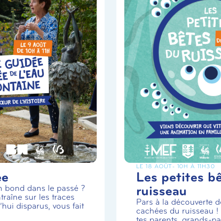
LE 18 AOÛT
- 10H À 11H30
ée
Les petites b
ruisseau
un bond dans le passé ?
traîne sur les traces
Pars à la découverte de
hui disparus, vous fait
cachées du ruisseau 
tes parents, grands-par