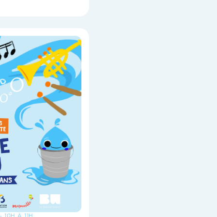
- 10H À 11H