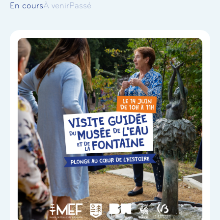
En cours
À venir
Passé