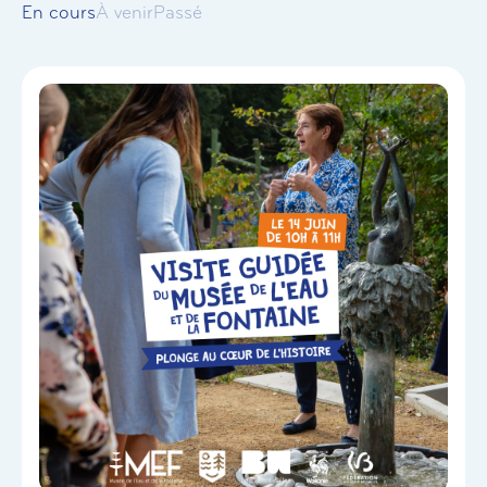
En cours
À venir
Passé