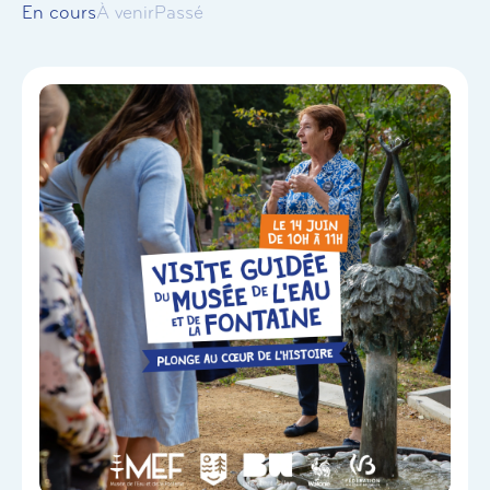
En cours
À venir
Passé