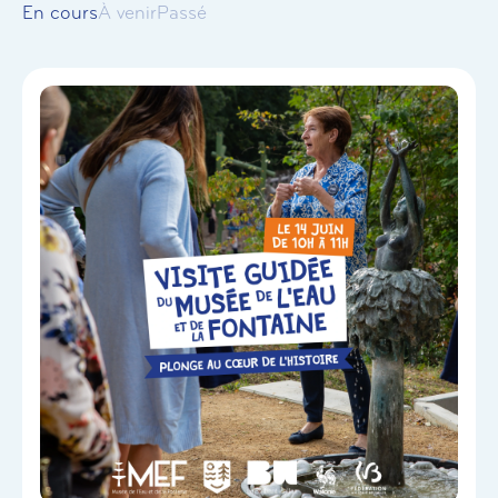
En cours
À venir
Passé