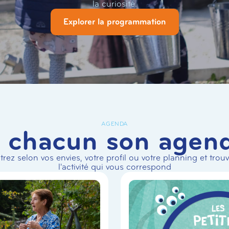
la curiosité.
Explorer la programmation
AGENDA
 chacun son agen
ltrez selon vos envies, votre profil ou votre planning et trou
l'activité qui vous correspond