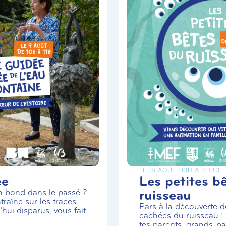
LE 18 AOÛT
- 10H À 11H30
ée
Les petites b
ruisseau
un bond dans le passé ?
traîne sur les traces
Pars à la découverte de
hui disparus, vous fait
cachées du ruisseau 
tes parents, grands-par