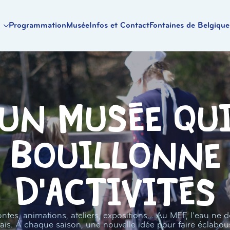
Programmation
Musée
Infos et Contact
Fontaines de Belgique
Un musée qu
bouillonne
d'activités
ntes, animations, ateliers, expositions… Au MEF, l’eau ne d
ais. À chaque saison, une nouvelle idée pour faire éclabou