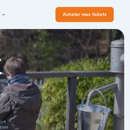
Acheter mes tickets
i
ort
sser