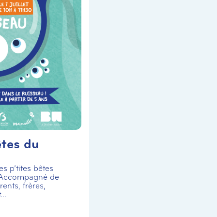
êtes du
s p’tites bêtes
 Accompagné de
ents, frères,
..