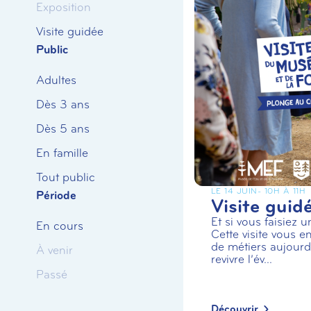
Exposition
Visite guidée
Public
Adultes
Dès 3 ans
Dès 5 ans
En famille
Tout public
LE 14 JUIN
- 10H À 11H
Période
Visite guid
Et si vous faisiez 
En cours
Cette visite vous en
de métiers aujourd’
À venir
revivre l’év...
Passé
Découvrir