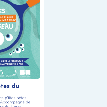
êtes du
s p’tites bêtes
! Accompagné de
ents, frères,