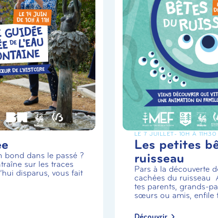
LE 7 JUILLET
- 10H À 11H30
ée
Les petites b
ruisseau
un bond dans le passé ?
traîne sur les traces
Pars à la découverte de
hui disparus, vous fait
cachées du ruisseau
tes parents, grands-par
sœurs ou amis, enfile t.
Découvrir