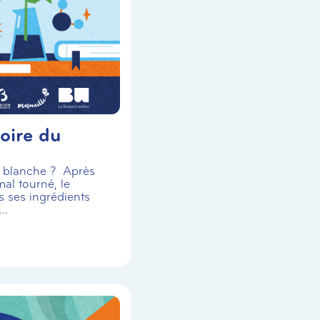
oire du
se blanche ? Après
al tourné, le
s ses ingrédients
..