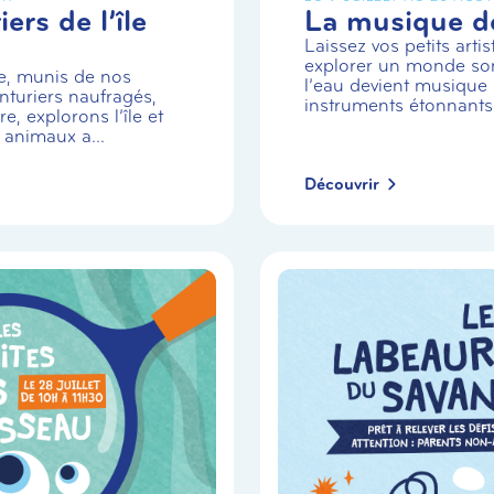
ers de l’île
La musique de
Laissez vos petits arti
explorer un monde so
e, munis de nos
l’eau devient musique 
turiers naufragés,
instruments étonnants
e, explorons l’île et
 animaux a...
Découvrir