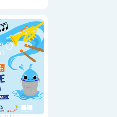
- 10H À 11H