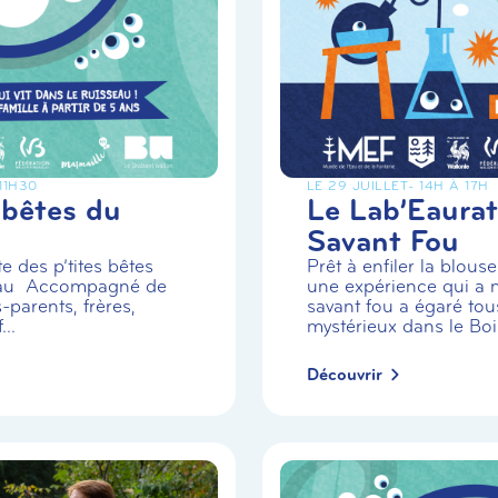
 11H30
LE 29 JUILLET
- 14H À 17H
 bêtes du
Le Lab’Eaurat
Savant Fou
e des p’tites bêtes
Prêt à enfiler la blou
eau Accompagné de
une expérience qui a m
-parents, frères,
savant fou a égaré tou
..
mystérieux dans le Boi.
Découvrir