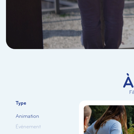
À
Fi
Type
Animation
Événement