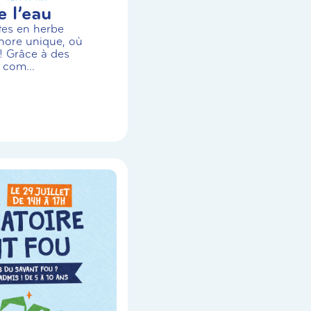
 l’eau
stes en herbe
nore unique, où
! Grâce à des
 com...