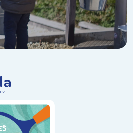
da
vez