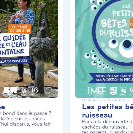
LE 18 AOÛT
- 10H À 11H30
ée
Les petites b
ruisseau
un bond dans le passé ?
traîne sur les traces
Pars à la découverte de
hui disparus, vous fait
cachées du ruisseau 
tes parents, grands-par