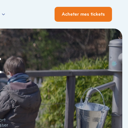
Acheter mes tickets
i
ort
sser