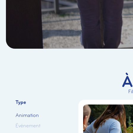
À
Fi
Type
Animation
Événement