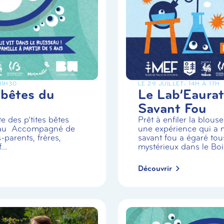
 11H30
LE 29 JUILLET
- 14H À 17H
 bêtes du
Le Lab’Eaurat
Savant Fou
e des p’tites bêtes
Prêt à enfiler la blou
eau Accompagné de
une expérience qui a m
-parents, frères,
savant fou a égaré tou
..
mystérieux dans le Boi.
Découvrir