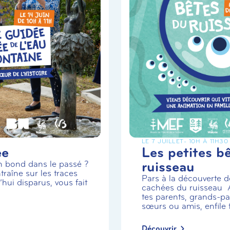
LE 7 JUILLET
- 10H À 11H30
ée
Les petites b
ruisseau
un bond dans le passé ?
traîne sur les traces
Pars à la découverte de
hui disparus, vous fait
cachées du ruisseau
tes parents, grands-par
sœurs ou amis, enfile t.
Découvrir