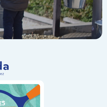
da
vez