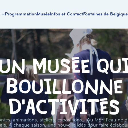
Programmation
Musée
Infos et Contact
Fontaines de Belgique
Un musée qu
bouillonne
d'activités
ntes, animations, ateliers, expositions… Au MEF, l’eau ne d
ais. À chaque saison, une nouvelle idée pour faire éclabou