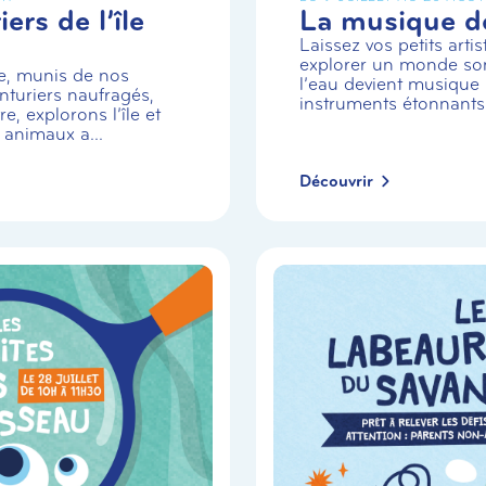
ers de l’île
La musique de
Laissez vos petits arti
explorer un monde so
e, munis de nos
l’eau devient musique 
turiers naufragés,
instruments étonnants
e, explorons l’île et
 animaux a...
Découvrir