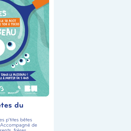
êtes du
s p’tites bêtes
! Accompagné de
ents, frères,