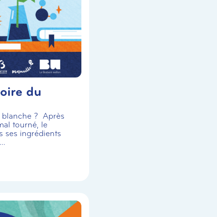
oire du
se blanche ? Après
al tourné, le
s ses ingrédients
..