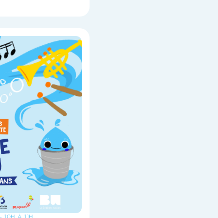
- 10H À 11H