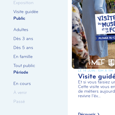
Exposition
Visite guidée
Public
Adultes
Dès 3 ans
Dès 5 ans
En famille
Tout public
LE 14 JUIN
- 10H À 11H
Période
Visite guid
Et si vous faisiez 
En cours
Cette visite vous en
de métiers aujourd’
À venir
revivre l’év...
Passé
Découvrir