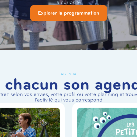
la curiosité.
Explorer la programmation
AGENDA
 chacun son agen
ltrez selon vos envies, votre profil ou votre planning et trou
l'activité qui vous correspond