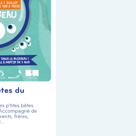
êtes du
s p’tites bêtes
 Accompagné de
ents, frères,
..