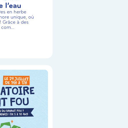
 l’eau
stes en herbe
nore unique, où
! Grâce à des
 com...