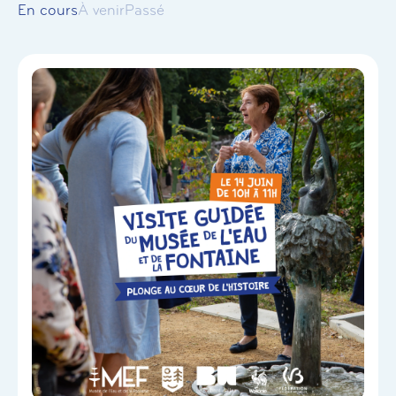
En cours
À venir
Passé