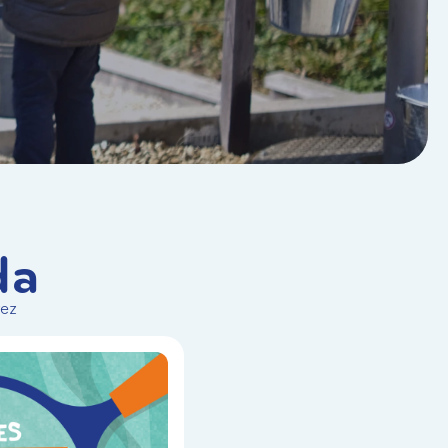
da
vez