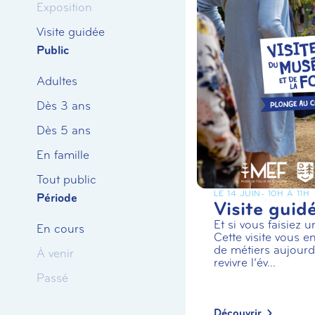
Exposition
Visite guidée
Public
Adultes
Dès 3 ans
Dès 5 ans
En famille
Tout public
LE 14 JUIN
- 10H À 11H
Période
Visite guid
Et si vous faisiez 
En cours
Cette visite vous en
de métiers aujourd’
À venir
revivre l’év...
Passé
Découvrir