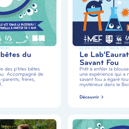
 11H30
LE 29 JUILLET
- 14H À 17H
 bêtes du
Le Lab’Eaurat
Savant Fou
e des p’tites bêtes
Prêt à enfiler la blou
eau Accompagné de
une expérience qui a m
-parents, frères,
savant fou a égaré tou
..
mystérieux dans le Boi.
Découvrir