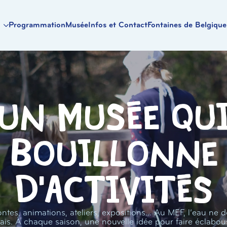
Programmation
Musée
Infos et Contact
Fontaines de Belgique
Un musée qu
bouillonne
d'activités
ntes, animations, ateliers, expositions… Au MEF, l’eau ne d
ais. À chaque saison, une nouvelle idée pour faire éclabou