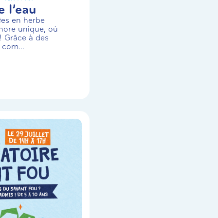
 l’eau
stes en herbe
nore unique, où
! Grâce à des
 com...