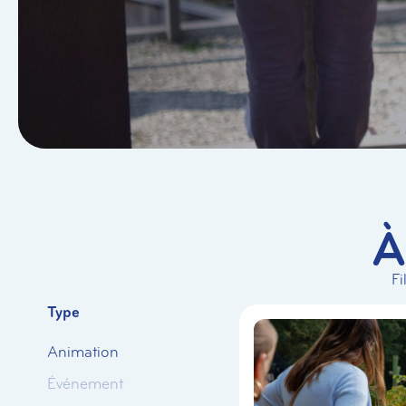
À
Fi
Type
Animation
Événement