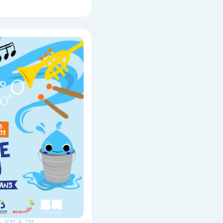
- 10H À 11H