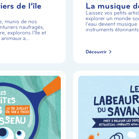
ers de l’île
La musique de
Laissez vos petits arti
explorer un monde so
e, munis de nos
l’eau devient musique 
turiers naufragés,
instruments étonnants
e, explorons l’île et
 animaux a...
Découvrir