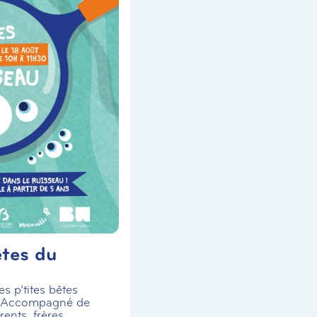
êtes du
s p’tites bêtes
! Accompagné de
ents, frères,