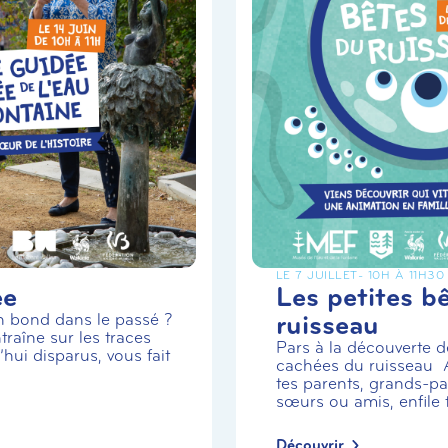
LE 7 JUILLET
- 10H À 11H30
ée
Les petites b
ruisseau
un bond dans le passé ?
traîne sur les traces
Pars à la découverte de
hui disparus, vous fait
cachées du ruisseau
tes parents, grands-par
sœurs ou amis, enfile t.
Découvrir