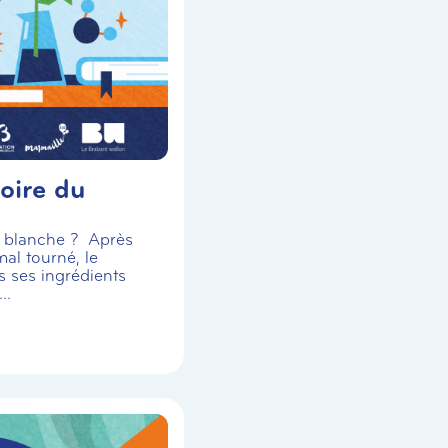
oire du
se blanche ? Après
al tourné, le
s ses ingrédients
..