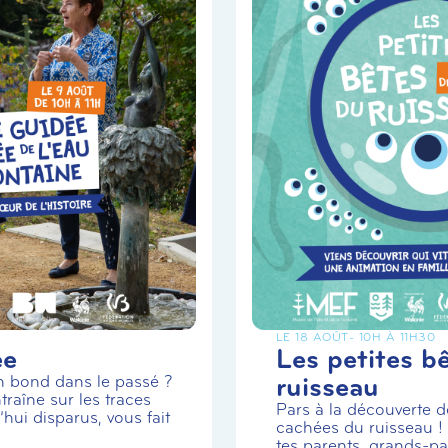
LE 18 AOÛT
- 10H À 11H30
ée
Les petites b
ruisseau
un bond dans le passé ?
traîne sur les traces
Pars à la découverte de
hui disparus, vous fait
cachées du ruisseau 
tes parents, grands-par