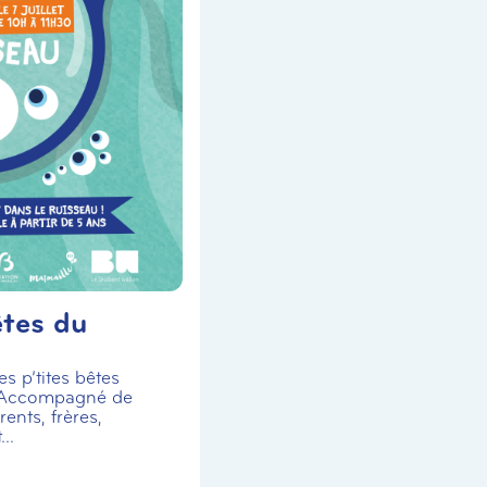
êtes du
s p’tites bêtes
 Accompagné de
ents, frères,
..