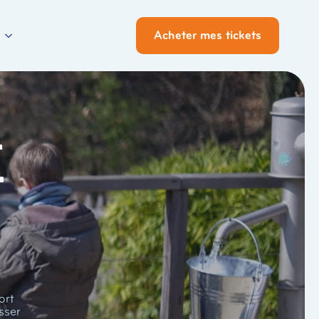
Acheter mes tickets
i
ort
sser