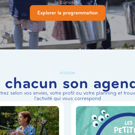
la curiosité.
Explorer la programmation
AGENDA
 chacun son agen
ltrez selon vos envies, votre profil ou votre planning et trou
l'activité qui vous correspond