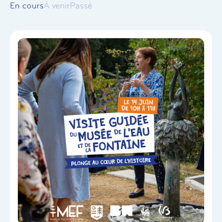
En cours
À venir
Passé