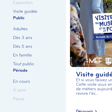
Exposition
Visite guidée
Public
Adultes
Dès 3 ans
Dès 5 ans
En famille
Tout public
LE 14 JUIN
- 10H À 11H
Période
Visite guid
Et si vous faisiez 
En cours
Cette visite vous en
de métiers aujourd’
À venir
revivre l’év...
Passé
Découvrir