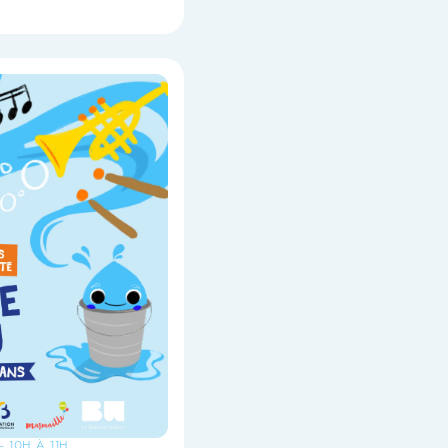
- 10H À 11H