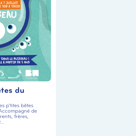
êtes du
s p’tites bêtes
 Accompagné de
ents, frères,
..