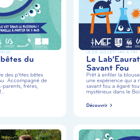
 11H30
LE 29 JUILLET
- 14H À 17H
 bêtes du
Le Lab’Eaurat
Savant Fou
e des p’tites bêtes
Prêt à enfiler la blou
eau Accompagné de
une expérience qui a m
-parents, frères,
savant fou a égaré tou
..
mystérieux dans le Boi.
Découvrir