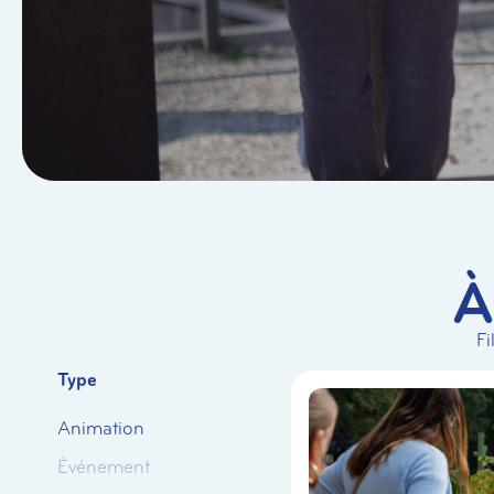
À
Fi
Type
Animation
Événement