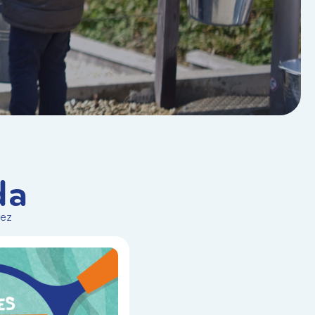
da
vez