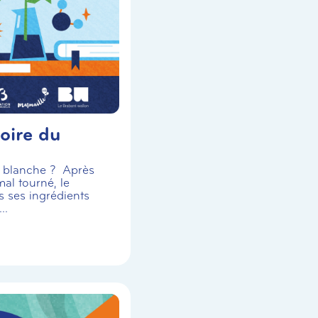
oire du
se blanche ? Après
al tourné, le
s ses ingrédients
..