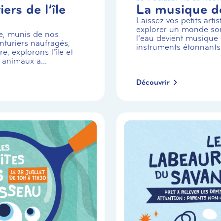
ers de l’île
La musique de
Laissez vos petits arti
explorer un monde so
e, munis de nos
l’eau devient musique 
turiers naufragés,
instruments étonnants
e, explorons l’île et
 animaux a...
Découvrir