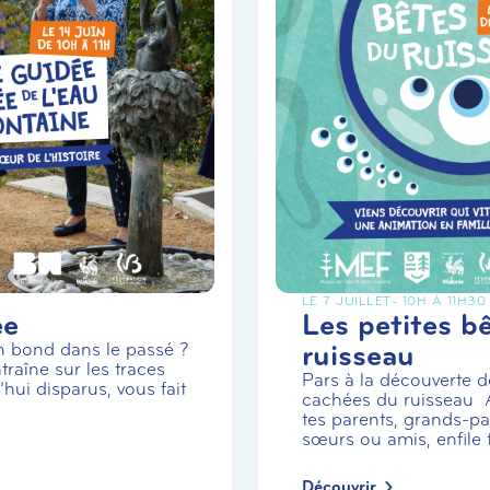
LE 7 JUILLET
- 10H À 11H30
ée
Les petites b
ruisseau
un bond dans le passé ?
traîne sur les traces
Pars à la découverte de
hui disparus, vous fait
cachées du ruisseau
tes parents, grands-par
sœurs ou amis, enfile t.
Découvrir