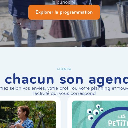
la curiosité.
Explorer la programmation
AGENDA
 chacun son agen
ltrez selon vos envies, votre profil ou votre planning et trou
l'activité qui vous correspond