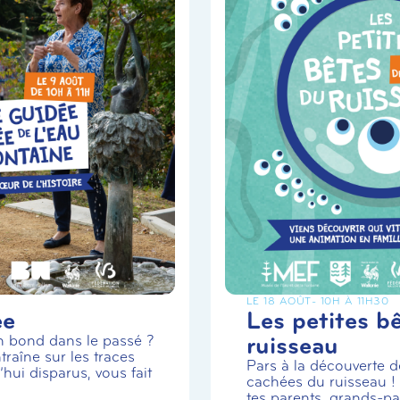
LE 18 AOÛT
- 10H À 11H30
ée
Les petites b
ruisseau
un bond dans le passé ?
traîne sur les traces
Pars à la découverte de
hui disparus, vous fait
cachées du ruisseau 
tes parents, grands-par