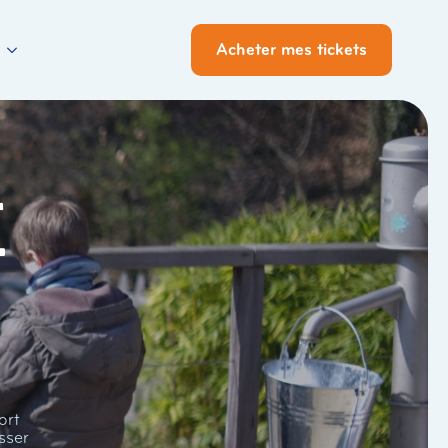
Acheter mes tickets
i
ort
sser