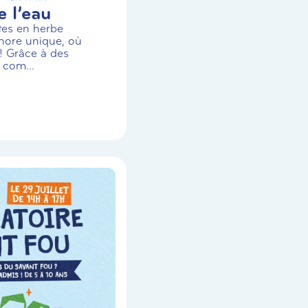
 l’eau
stes en herbe
nore unique, où
! Grâce à des
 com...