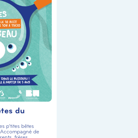
êtes du
s p’tites bêtes
! Accompagné de
ents, frères,