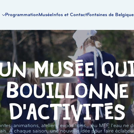
Programmation
Musée
Infos et Contact
Fontaines de Belgique
Un musée qu
bouillonne
d'activités
ntes, animations, ateliers, expositions… Au MEF, l’eau ne d
ais. À chaque saison, une nouvelle idée pour faire éclabou