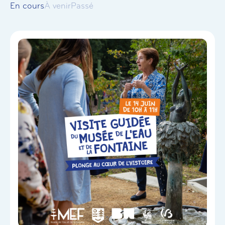
En cours
À venir
Passé