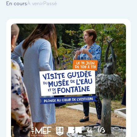
En cours
À venir
Passé