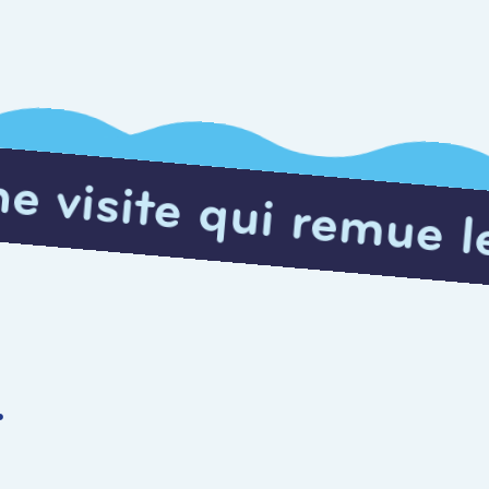
i remue les méninge
r
a