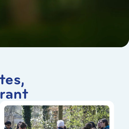
tes,
rant