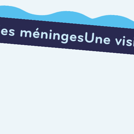
s
Une visite qui écla