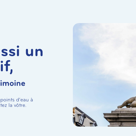
ssi un
if,
rimoine
 points d’eau à
ez la vôtre.