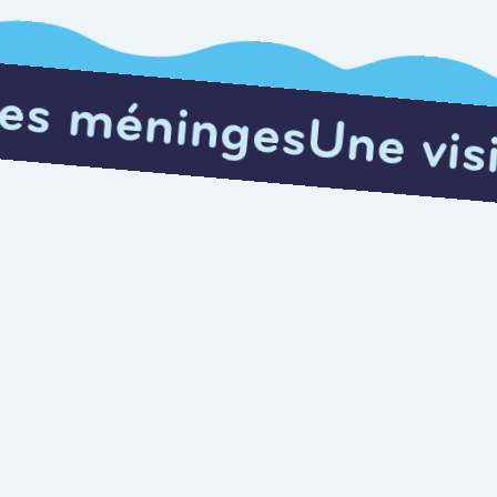
s
Une visite qui écla