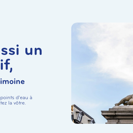
ssi un
if,
rimoine
 points d’eau à
ez la vôtre.