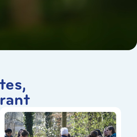
tes,
rant