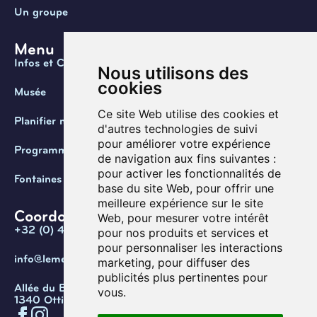
Un groupe
Menu
Infos et Contact
Nous utilisons des
cookies
Musée
Ce site Web utilise des cookies et
Planifier ma visite
d'autres technologies de suivi
pour améliorer votre expérience
Programmation
de navigation aux fins suivantes :
pour activer les fonctionnalités de
Fontaines de Belgique
base du site Web
,
pour offrir une
meilleure expérience sur le site
Coordonnées
Web
,
pour mesurer votre intérêt
+32 (0) 470 / 67.20.55
pour nos produits et services et
pour personnaliser les interactions
info@lemef.be
marketing
,
pour diffuser des
publicités plus pertinentes pour
Allée du Bois des Rêves 1,
vous
.
1340 Ottignies-Louvain-la-Neuve