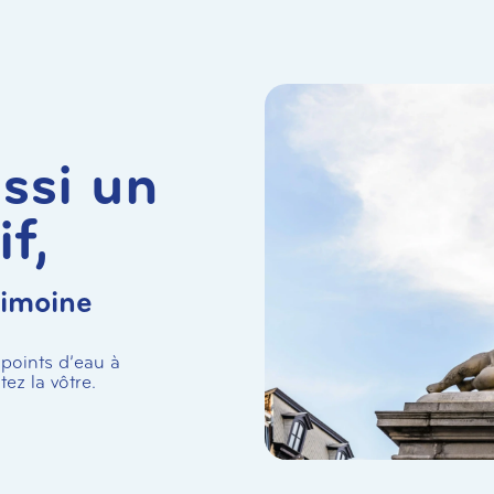
ssi un
if,
rimoine
 points d’eau à
ez la vôtre.