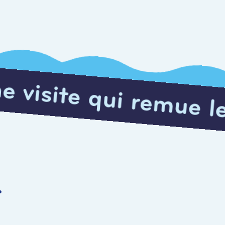
 remue les méninges
r
a