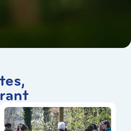
tes,
rant