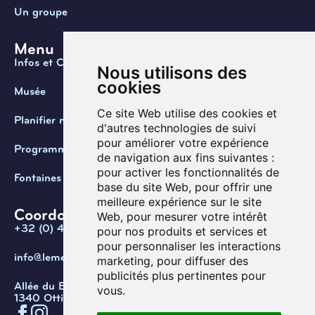
Un groupe
Menu
Infos et Contact
Nous utilisons des
cookies
Musée
Ce site Web utilise des cookies et
Planifier ma visite
d'autres technologies de suivi
pour améliorer votre expérience
Programmation
de navigation aux fins suivantes :
pour activer les fonctionnalités de
Fontaines de Belgique
base du site Web
,
pour offrir une
meilleure expérience sur le site
Coordonnées
Web
,
pour mesurer votre intérêt
+32 (0) 470 / 67.20.55
pour nos produits et services et
pour personnaliser les interactions
info@lemef.be
marketing
,
pour diffuser des
publicités plus pertinentes pour
Allée du Bois des Rêves 1,
vous
.
1340 Ottignies-Louvain-la-Neuve