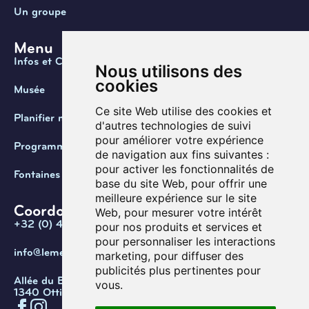
Un groupe
Menu
Infos et Contact
Nous utilisons des
cookies
Musée
Ce site Web utilise des cookies et
Planifier ma visite
d'autres technologies de suivi
pour améliorer votre expérience
Programmation
de navigation aux fins suivantes :
pour activer les fonctionnalités de
Fontaines de Belgique
base du site Web
,
pour offrir une
meilleure expérience sur le site
Coordonnées
Web
,
pour mesurer votre intérêt
+32 (0) 470 / 67.20.55
pour nos produits et services et
pour personnaliser les interactions
info@lemef.be
marketing
,
pour diffuser des
publicités plus pertinentes pour
Allée du Bois des Rêves 1,
vous
.
1340 Ottignies-Louvain-la-Neuve