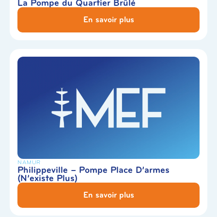
La Pompe du Quartier Brûlé
En savoir plus
NAMUR
Philippeville – Pompe Place D’armes
(N’existe Plus)
En savoir plus