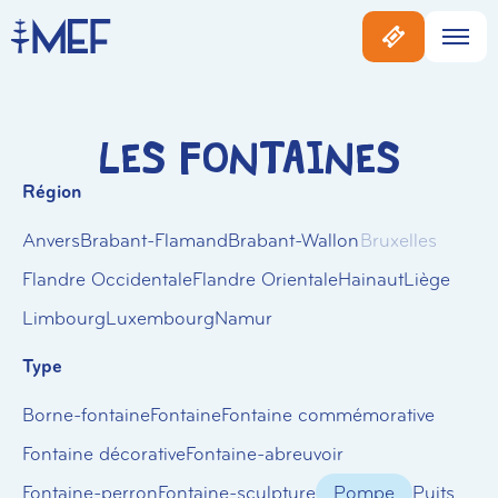
Les Fontaines
Région
Anvers
Brabant-Flamand
Brabant-Wallon
Bruxelles
Flandre Occidentale
Flandre Orientale
Hainaut
Liège
Limbourg
Luxembourg
Namur
Type
Borne-fontaine
Fontaine
Fontaine commémorative
Fontaine décorative
Fontaine-abreuvoir
Fontaine-perron
Fontaine-sculpture
Pompe
Puits