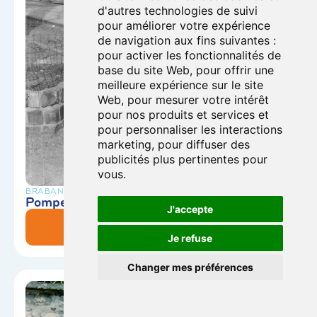
d'autres technologies de suivi
pour améliorer votre expérience
de navigation aux fins suivantes :
pour activer les fonctionnalités de
base du site Web
,
pour offrir une
meilleure expérience sur le site
Web
,
pour mesurer votre intérêt
pour nos produits et services et
pour personnaliser les interactions
marketing
,
pour diffuser des
publicités plus pertinentes pour
vous
.
BRABANT-WALLON
Pompe de la Place (N’existe Plus)
J'accepte
En savoir plus
Je refuse
Changer mes préférences