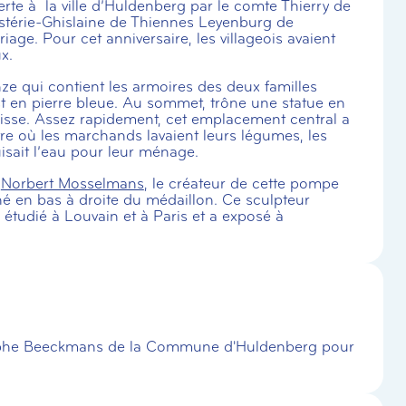
ferte à la ville d’Huldenberg par le comte Thierry de
stérie-Ghislaine de Thiennes Leyenburg de
e. Pour cet anniversaire, les villageois avaient
x.
ze qui contient les armoires des deux familles
t en pierre bleue. Au sommet, trône une statue en
roisse. Assez rapidement, cet emplacement central a
re où les marchands lavaient leurs légumes, les
uisait l’eau pour leur ménage.
l
Norbert Mosselmans
, le créateur de cette pompe
gné en bas à droite du médaillon. Ce sculpteur
 étudié à Louvain et à Paris et a exposé à
ophe Beeckmans de la Commune d'Huldenberg pour