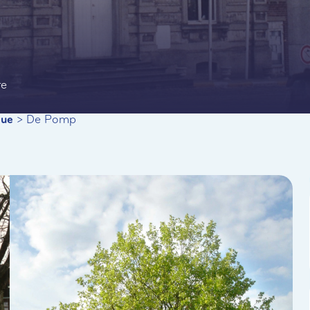
te
que
>
De Pomp