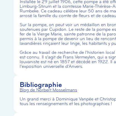
Installée le 29 juillet 1906, cette pompe a été of
Limburg-Stirum et la comtesse Marie-Thérèse-A
Rumbeke. Ce cadeau célèbre leur 50 ans de mariag
arrosé la famille du comte de fleurs et de cadeau
Sur la pompe, on peut voir un médaillon en bron
soutenues par Cupidon. Le reste de la pompe es
fer de la Vierge Marie, sainte patronne de la pa
permis à la pompe de devenir un lieu de rencont
lavandières rinçaient leur linge, les habitants y p
Grâce au travail de recherche de l’historien loca
est connu. Il s’agit de Frans Vermeylen, qui a si
louvaniste est né en 1857 et décédé en 1922. Il a
l’exposition universelle d’Anvers.
Bibliographie
Blog de Norbert Mosselmans
Un grand merci à Dominique Vanpée et Christ
tous les renseignements et les photographies !